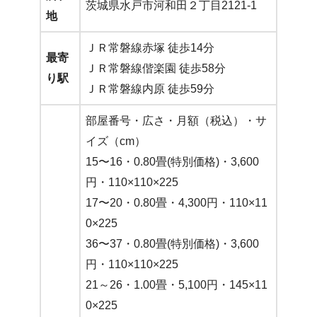
茨城県水戸市河和田２丁目2121-1
地
ＪＲ常磐線赤塚 徒歩14分
最寄
ＪＲ常磐線偕楽園 徒歩58分
り駅
ＪＲ常磐線内原 徒歩59分
部屋番号・広さ・月額（税込）・サ
イズ（cm）
15〜16・0.80畳(特別価格)・3,600
円・110×110×225
17〜20・0.80畳・4,300円・110×11
0×225
36〜37・0.80畳(特別価格)・3,600
円・110×110×225
21～26・1.00畳・5,100円・145×11
0×225