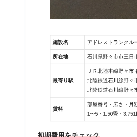
施設名
アドレストランクル
所在地
石川県野々市市三日市
ＪＲ北陸本線野々市 
最寄り駅
北陸鉄道石川線野々市
北陸鉄道石川線野々市
部屋番号・広さ・月
賃料
1〜5・1.50畳・3,751
初期費用をチェック