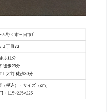
ーム野々市三日市店
２丁目73
徒歩11分
 徒歩29分
工大前 徒歩30分
額（税込）・サイズ（cm）
円・115×225×225