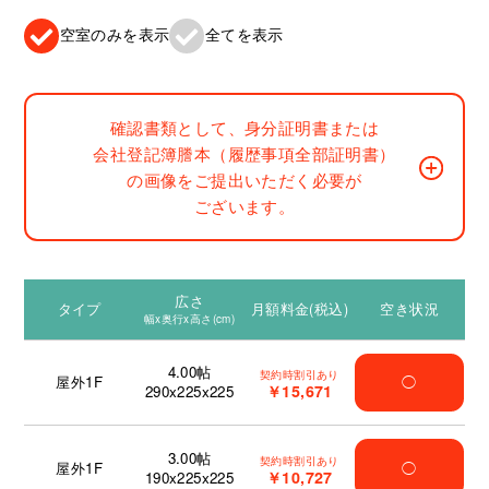
空室のみを表示
全てを表示
確認書類として、身分証明書または
会社登記簿謄本（履歴事項全部証明書）
の画像をご提出いただく必要が
ございます。
広さ
タイプ
月額料金(税込)
空き状況
幅x奥行x高さ(cm)
4.00
帖
契約時割引あり
屋外1F
◯
￥15,671
290x225x225
3.00
帖
契約時割引あり
屋外1F
◯
￥10,727
190x225x225