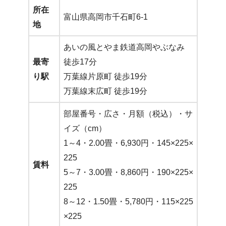
所在
富山県高岡市千石町6-1
地
あいの風とやま鉄道高岡やぶなみ
最寄
徒歩17分
り駅
万葉線片原町 徒歩19分
万葉線末広町 徒歩19分
部屋番号・広さ・月額（税込）・サ
イズ（cm）
1～4・2.00畳・6,930円・145×225×
225
賃料
5～7・3.00畳・8,860円・190×225×
225
8～12・1.50畳・5,780円・115×225
×225