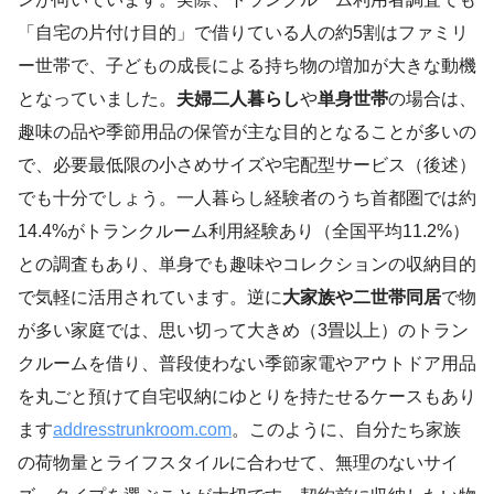
「自宅の片付け目的」で借りている人の約5割はファミリ
ー世帯で、子どもの成長による持ち物の増加が大きな動機
となっていました。
夫婦二人暮らし
や
単身世帯
の場合は、
趣味の品や季節用品の保管が主な目的となることが多いの
で、必要最低限の小さめサイズや宅配型サービス（後述）
でも十分でしょう。一人暮らし経験者のうち首都圏では約
14.4%がトランクルーム利用経験あり（全国平均11.2%）
との調査もあり、単身でも趣味やコレクションの収納目的
で気軽に活用されています。逆に
大家族や二世帯同居
で物
が多い家庭では、思い切って大きめ（3畳以上）のトラン
クルームを借り、普段使わない季節家電やアウトドア用品
を丸ごと預けて自宅収納にゆとりを持たせるケースもあり
ます
addresstrunkroom.com
。このように、自分たち家族
の荷物量とライフスタイルに合わせて、無理のないサイ