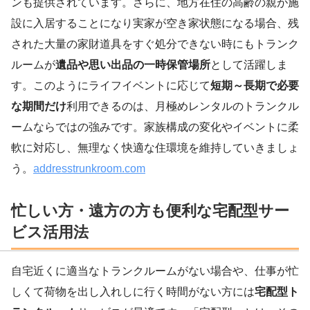
ンも提供されています。さらに、地方在住の高齢の親が施
設に入居することになり実家が空き家状態になる場合、残
された大量の家財道具をすぐ処分できない時にもトランク
ルームが
遺品や思い出品の一時保管場所
として活躍しま
す。このようにライフイベントに応じて
短期～長期で必要
な期間だけ
利用できるのは、月極めレンタルのトランクル
ームならではの強みです。家族構成の変化やイベントに柔
軟に対応し、無理なく快適な住環境を維持していきましょ
う。
addresstrunkroom.com
忙しい方・遠方の方も便利な宅配型サー
ビス活用法
自宅近くに適当なトランクルームがない場合や、仕事が忙
しくて荷物を出し入れしに行く時間がない方には
宅配型ト