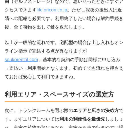
由
（セルフストレージ）なので、思い立ったときにすぐア
クセスできます
life.oricon.co.jp
。ただし深夜の搬出入は近
隣への配慮も必要です。利用終了したい場合は解約手続き
後、全て荷物を出して鍵を返却します。
以上が一般的な流れです。宅配型の場合は出し入れもオン
ライン指示で完結する点が異なりますが
soukorental.com
、基本的な契約の手順は同様に申し込み
→支払い→利用開始となります。初めてでも流れを押さえ
ておけば安心して利用できますね。
利用エリア・スペースサイズの選定方
次に、トランクルームを選ぶ際の
エリアと広さの決め方
で
す。まずエリアについては
利用の利便性を最優先
しましょ
う。実家の荷物を預けるなら、実家から車で行きやすい場