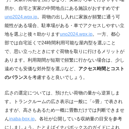
所か、自宅と実家の中間地点にある施設がおすすめです
uno2024.wpx.jp
。荷物の出し入れに家族が頻繁に通う可
能性がある場合、駐車場がある・車でアクセスしやすい立
地を選ぶと後々助かります
uno2024.wpx.jp
。一方、都心
部では自宅近くで24時間利用可能な屋内型を選ぶこと
で、思い立ったときにすぐ荷物を取りに行けるメリットが
あります。利用期間が短期で頻繁に行かない場合は、少し
遠めでも安価な郊外型を選ぶなど、
アクセス時間とコスト
のバランス
を考慮すると良いでしょう。
広さの選定については、預けたい荷物の量から逆算しま
す。トランクルームの広さ表示は一般に「○畳」で表され
ますが、高さもあるため一概に畳数だけでは判断できませ
ん
inaba-box.jp
。各社が公開している収納量の目安を参考
にしましょう。たとえばイナバボックスのガイドによれ