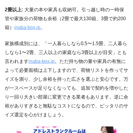
2畳以上:
大量の本や家具も収納可。引っ越し時の一時保
管や家族分の荷物も余裕（2畳で最大130箱、3畳で約200
箱）
inaba-box.jp
。
家族構成別には、「一人暮らしなら0.5〜1.5畳、二人暮ら
しなら1〜2畳、三人以上の家庭なら3畳以上が目安」とも
言われます
inaba-box.jp
。ただ持ち物の量や家具の有無に
よって必要面積は上下しますので、荷物リストを作ってサ
イズを測り、少し余裕を持った広さを選ぶと安心です。万
が一スペースが足りなくなっても、追加で契約を増やした
り一回り大きい部屋に変更できる業者もあります。逆に余
裕がありすぎると無駄なコストになるので、ピッタリのサ
イズ選定を心がけましょう。