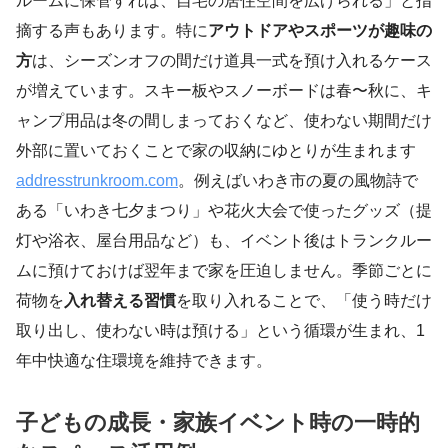
ルームに保管すれば、自宅の居住空間を広げられる」と指
摘する声もあります。特に
アウトドアやスポーツが趣味の
方
は、シーズンオフの間だけ道具一式を預け入れるケース
が増えています。スキー板やスノーボードは春〜秋に、キ
ャンプ用品は冬の間しまっておくなど、使わない期間だけ
外部に置いておくことで家の収納にゆとりが生まれます
addresstrunkroom.com
。例えばいわき市の夏の風物詩で
ある「いわき七夕まつり」や花火大会で使ったグッズ（提
灯や浴衣、屋台用品など）も、イベント後はトランクルー
ムに預けておけば翌年まで家を圧迫しません。季節ごとに
荷物を
入れ替える習慣
を取り入れることで、「使う時だけ
取り出し、使わない時は預ける」という循環が生まれ、1
年中快適な住環境を維持できます。
子どもの成長・家族イベント時の一時的