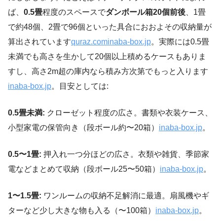
ば、
0.5畳
程度のスペースで
ダンボール箱20個前後
、1畳
で約48個、2畳で96個といった具合におおよその収納量が
算出されています
quraz.com
inaba-box.jp
。実際には0.5畳
未満でも高さを生かして20個以上積めるケースもありま
すし、高さ2m超の庫内なら積み方次第でもっと入ります
inaba-box.jp
。目安としては:
0.5畳未満:
クローゼット程度の広さ。書類や衣装ケース、
小型家電の保管向き（段ボール約〜20箱）
inaba-box.jp
。
0.5〜1畳:
押入れ一つ分ほどの広さ。衣類や雑貨、季節家
電などまとめて収納（段ボール25〜50箱）
inaba-box.jp
。
1〜1.5畳:
ワンルームの収納不足解消に最適。扇風機やギ
ターなど少し大きな物も入る（〜100箱）
inaba-box.jp
。