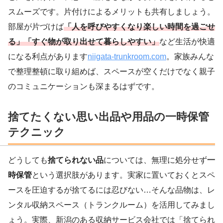
スムーズです。片付けによるメリットも共有しましょう。
部屋が片づけば
「人を呼びやすくなり楽しい時間を過ごせ
る」「すぐ物が取り出せて暮らしやすい」
など生活が快適
になる利点があります
niigata-trunkroom.com
。家族みんな
で整理整頓に取り組めば、スペースが空くだけでなく親子
のコミュニケーションも深まるはずです。
捨てたくない思い出品や用品の一時保管
テクニック
どうしても
捨てられない品
については、無理に処分せず
一
時保管
という選択肢があります。実家に置いておくとスペ
ースを圧迫するが捨てるには忍びない…そんな品物は、レ
ンタル収納スペース（トランクルーム）を活用してみまし
ょう。実際、新潟のある収納サービス会社では「捨てられ