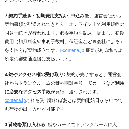
というケースも多いです。
2.
契約手続き・初期費用支払い:
申込み後、運営会社から
契約書類が郵送されてきたり、オンライン上で利用規約の
同意手続きが行われます。必要事項を記入・提出し、初期
費用（初月料金や事務手数料、保証金など※会社による）
を支払えば契約成立です。
r-contena.jp
審査がある場合は
所定の審査通過後に支払います。
3.鍵やアクセス権の受け取り:
契約が完了すると、運営会
社からトランクルームの鍵や暗証番号、ICカードなど
利用
に必要なアクセス手段
が発行・送付されます。
r-
contena.jp
これを受け取ればあとは契約開始日からいつで
も荷物の出し入れが可能です。
4.荷物を預け入れる:
鍵やカードでトランクルームに入