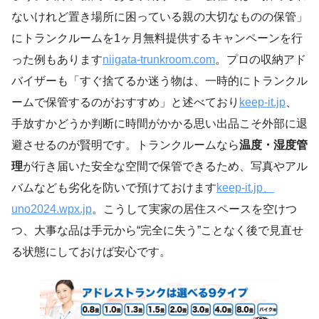
ないけれど置き場所に困っている親の大切なものの保管」
にトランクルームを1ヶ月無料提供するキャンペーンを行
った例もあります
niigata-trunkroom.com
。プロの収納アド
バイザーも「すぐ捨てるか迷う物は、一時的にトランクル
ームで保管するのがおすすめ」と述べており
keep-it.jp
、
手放すかどうか判断に時間がかかる思い出品こそ外部に退
避させるのが賢明です。トランクルームなら
温度・湿度管
理
が行き届いた安全な空間で保管できるため、写真やアル
バムなども劣化を防いで預けておけます
keep-it.jp
、
uno2024.wpx.jp
。こうして実家の居住スペースを空けつ
つ、大事な品は手元から“完全に失う”ことなく後で見直せ
る状態にしておけば安心です。