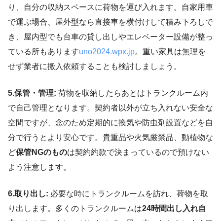
り、自分の収納スペースに荷物を運び入れます。自家用車
で運ぶ場合、屋外型なら直接車を横付けして積み下ろしで
き、屋内型でも台車の貸し出しやエレベーター設備が整っ
ている所もあります
uno2024.wpx.jp
。重い家具は無理を
せず業者に搬入依頼することも検討しましょう。
5.保管・管理:
荷物を収納したらあとはトランクルーム内
で自己管理となります。契約者以外が立ち入れない安全な
空間ですが、念のため定期的に換気や防虫剤設置などを自
分で行うとより安心です。貴重品や火気厳禁品、動植物な
ど
保管NGのもの
は契約約款で決まっているので預けない
よう注意します。
6.取り出し:
必要な時にトランクルームを訪れ、荷物を取
り出します。多くのトランクルームは
24時間出し入れ自