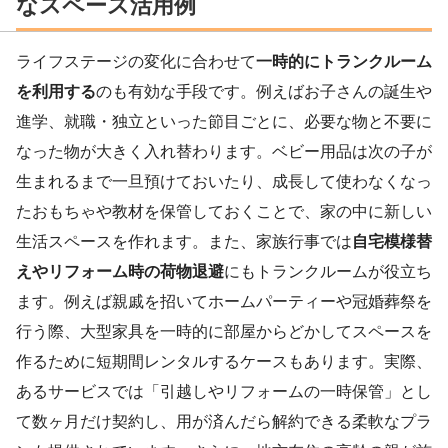
なスペース活用例
ライフステージの変化に合わせて
一時的にトランクルーム
を利用する
のも有効な手段です。例えばお子さんの誕生や
進学、就職・独立といった節目ごとに、必要な物と不要に
なった物が大きく入れ替わります。ベビー用品は次の子が
生まれるまで一旦預けておいたり、成長して使わなくなっ
たおもちゃや教材を保管しておくことで、家の中に新しい
生活スペースを作れます。また、家族行事では
自宅模様替
えやリフォーム時の荷物退避
にもトランクルームが役立ち
ます。例えば親戚を招いてホームパーティーや冠婚葬祭を
行う際、大型家具を一時的に部屋からどかしてスペースを
作るために短期間レンタルするケースもあります。実際、
あるサービスでは「引越しやリフォームの一時保管」とし
て数ヶ月だけ契約し、用が済んだら解約できる柔軟なプラ