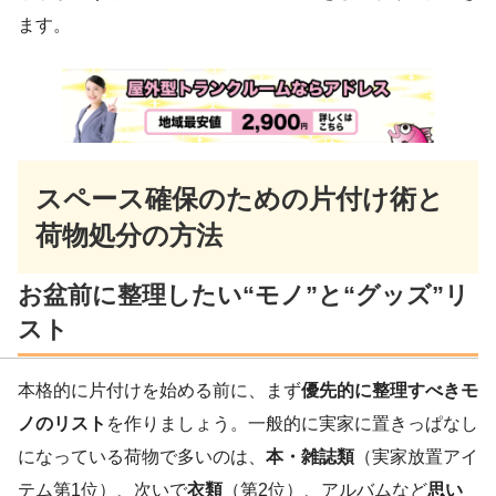
ます。
スペース確保のための片付け術と
荷物処分の方法
お盆前に整理したい“モノ”と“グッズ”リ
スト
本格的に片付けを始める前に、まず
優先的に整理すべきモ
ノのリスト
を作りましょう。一般的に実家に置きっぱなし
になっている荷物で多いのは、
本・雑誌類
（実家放置アイ
テム第1位）、次いで
衣類
（第2位）、アルバムなど
思い