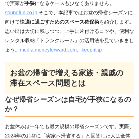
で実家が
手狭
になるケースも少なくありません。
soundfun.co.jp
そこで、本記事ではお盆の帰省シーズンに
向けて
快適に過ごすためのスペース確保術
を紹介します。
思い出は大切に残しつつ、上手に片付けるコツや、便利な
レンタル収納「トランクルーム」の活用法を見ていきまし
ょう。
media.moneyforward.com
、
keep-it.jp
お盆の帰省で増える家族・親戚の
滞在スペース問題とは
なぜ帰省シーズンは自宅が手狭になるの
か？
お盆休みは一年でも最大規模の帰省シーズンです。実際、
2024年のお盆に「実家へ帰省する」と回答した人は全体