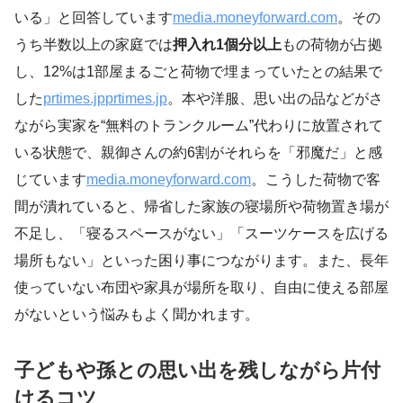
いる」と回答しています
media.moneyforward.com
。その
うち半数以上の家庭では
押入れ1個分以上
もの荷物が占拠
し、12%は1部屋まるごと荷物で埋まっていたとの結果で
した
prtimes.jp
prtimes.jp
。本や洋服、思い出の品などがさ
ながら実家を“無料のトランクルーム”代わりに放置されて
いる状態で、親御さんの約6割がそれらを「邪魔だ」と感
じています
media.moneyforward.com
。こうした荷物で客
間が潰れていると、帰省した家族の寝場所や荷物置き場が
不足し、「寝るスペースがない」「スーツケースを広げる
場所もない」といった困り事につながります。また、長年
使っていない布団や家具が場所を取り、自由に使える部屋
がないという悩みもよく聞かれます。
子どもや孫との思い出を残しながら片付
けるコツ