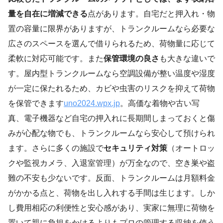
量を自在に増減できる
点があります。自宅だと押入れ・物
置の容量に限界がありますが、トランクルームなら必要な
広さのスペースを選んで借りられるため、荷物量に応じて
柔軟に対応可能です。また
保管環境の良さ
も大きな違いで
す。屋内型トランクルームなら空調設備が整い温度や湿度
が一定に保たれるため、カビや虫害のリスクを抑えて荷物
を保管できます
uno2024.wpx.jp
。高価な着物や古い写
真、電子機器など自宅の押入れに長期間しまっておくと傷
みが心配な物でも、トランクルームなら安心して預けられ
ます。さらに多くの施設で
セキュリティ対策
（オートロッ
クや監視カメラ、入退室管理）が万全なので、空き巣や盗
難の不安も少ないです。反面、トランクルームは月額料金
がかかる点と、荷物を出し入れする手間は生じます。しか
し費用相応の利便性と安心感があり、実家に無理に荷物を
置いて親に負担をかけるよりもプロの管理する収納を使う