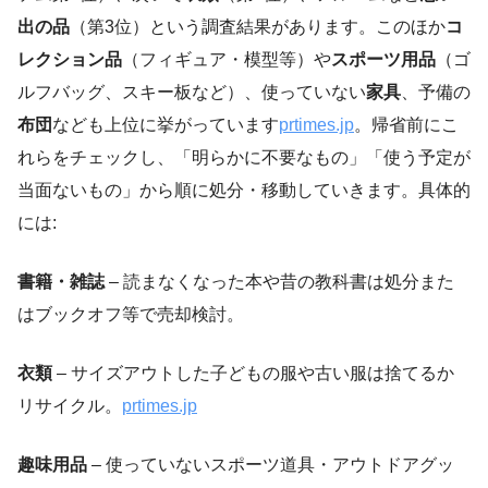
出の品
（第3位）という調査結果があります。このほか
コ
レクション品
（フィギュア・模型等）や
スポーツ用品
（ゴ
ルフバッグ、スキー板など）、使っていない
家具
、予備の
布団
なども上位に挙がっています
prtimes.jp
。帰省前にこ
れらをチェックし、「明らかに不要なもの」「使う予定が
当面ないもの」から順に処分・移動していきます。具体的
には:
書籍・雑誌
– 読まなくなった本や昔の教科書は処分また
はブックオフ等で売却検討。
衣類
– サイズアウトした子どもの服や古い服は捨てるか
リサイクル。
prtimes.jp
趣味用品
– 使っていないスポーツ道具・アウトドアグッ