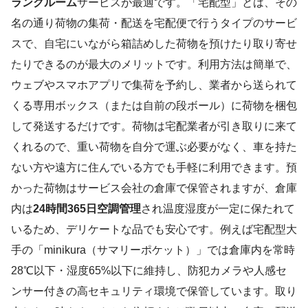
ランクルーム
サービスが最適です。「宅配型」とは、その
名の通り荷物の集荷・配送を宅配便で行うタイプのサービ
スで、自宅にいながら箱詰めした荷物を預けたり取り寄せ
たりできるのが最大のメリットです。利用方法は簡単で、
ウェブやスマホアプリで集荷を予約し、業者から送られて
くる専用ボックス（または自前の段ボール）に荷物を梱包
して発送するだけです。荷物は宅配業者が引き取りに来て
くれるので、重い荷物を自分で運ぶ必要がなく、車を持た
ない方や遠方に住んでいる方でも手軽に利用できます。預
かった荷物はサービス会社の倉庫で保管されますが、倉庫
内は
24時間365日空調管理
され温度湿度が一定に保たれて
いるため、デリケートな品でも安心です。例えば宅配型大
手の「minikura（サマリーポケット）」では倉庫内を常時
28℃以下・湿度65%以下に維持し、防犯カメラや人感セ
ンサー付きの高セキュリティ環境で保管しています。取り