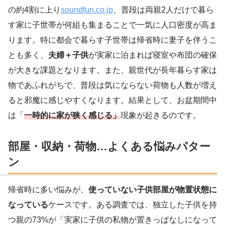
の約4割に上り
soundfun.co.jp
、普段は両親2人だけで暮ら
す家に子世帯が何組も集まることで一気に人口密度が高ま
ります。特に都会で暮らす子世帯は帰省時に妻子を伴うこ
とも多く、
夫婦＋子供
が実家に泊まれば寝室や布団の確保
が大きな課題となります。また、親世代が長年暮らす家は
物であふれがちで、普段は気にならない荷物も人数が増え
ると邪魔に感じやすくなります。結果として、お盆期間中
は「
一時的に家が狭く感じる」
現象が起きるのです。
部屋・収納・荷物…よくある悩みパター
ン
帰省時に多い悩みが、
使っていない子供部屋が物置状態に
なっている
ケースです。ある調査では、独立した子供を持
つ親の73%が「実家に子供の私物が置きっぱなしになって