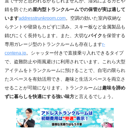
置で十分と思われるかもしれませんが、湿気によるカビや
錆を防ぐため
屋内型トランクルームでの保管が実は適して
います
addresstrunkroom.com
。空調の効いた室内収納な
らテントや寝袋もカビずに済み、スキー板など金属製品も
錆びにくく長持ちします。また、大切な
バイク
を保管する
専用ガレージ型のトランクルームも存在します
r-
contena.jp
。シャッター付きで直接乗り入れできるタイプ
で、盗難防止や雨風避けに利用されています。これら大型
アイテムをトランクルームに預けることで、自宅の限られ
たスペースを有効活用でき、趣味と生活スペースを両立さ
せることが可能になります。トランクルームは
趣味を諦め
ずに暮らしを快適にする強い味方
と言えるでしょう。