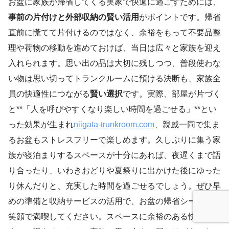
お盆に家族が帰省してくる実家で快適に過ごすためには、
事前の片付けと外部収納の賢い活用
がポイントです。帰省
直前に慌てて片付けるのではなく、余裕をもって不要品整
理や荷物の移動を進めておけば、当日は広々と家族を迎え
入れられます。思い出の品は大切に残しつつ、普段使わな
い物は思い切ってトランクルームに預ける決断も、家族全
員の快適性につながる
賢い選択
です。実際、部屋が片づく
と**「人を呼びやすくなり楽しい時間を過ごせる」**とい
った効果が生まれ
niigata-trunkroom.com
、親戚一同で集ま
るお盆もストレスフリーで楽しめます。久しぶりに集う家
族が寝泊まりするスペースが十分にあれば、夜遅くまで語
り合ったり、いわきおどりや夏祭りに出かけた後にゆった
り休んだりと、充実した時間を過ごせるでしょう。ぜひ早
めの準備と収納サービスの活用で、お盆の帰省シーズンを
笑顔で満喫してください。スペースに余裕のある快適な住