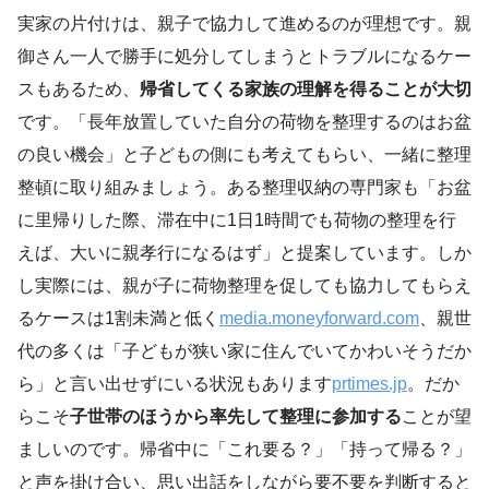
実家の片付けは、親子で協力して進めるのが理想です。親
御さん一人で勝手に処分してしまうとトラブルになるケー
スもあるため、
帰省してくる家族の理解を得ることが大切
です。「長年放置していた自分の荷物を整理するのはお盆
の良い機会」と子どもの側にも考えてもらい、一緒に整理
整頓に取り組みましょう。ある整理収納の専門家も「お盆
に里帰りした際、滞在中に1日1時間でも荷物の整理を行
えば、大いに親孝行になるはず」と提案しています。しか
し実際には、親が子に荷物整理を促しても協力してもらえ
るケースは1割未満と低く
media.moneyforward.com
、親世
代の多くは「子どもが狭い家に住んでいてかわいそうだか
ら」と言い出せずにいる状況もあります
prtimes.jp
。だか
らこそ
子世帯のほうから率先して整理に参加する
ことが望
ましいのです。帰省中に「これ要る？」「持って帰る？」
と声を掛け合い、思い出話をしながら要不要を判断すると