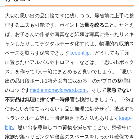
大切な思い出の品は捨てずに残しつつ、帰省前に上手に整
理する工夫も可能です。ポイントは
量を絞ること
。たとえ
ば、お子さんの作品や写真など紙類は写真に撮ったりスキ
ャンしたりしてデジタルデータ化すれば、物理的な収納ス
ペースを取らず保管できます
keep-it.jp
。どうしても手元
に置きたいアルバムやトロフィーなどは、「思い出ボック
ス」を作って1人一箱にまとめると良いでしょう。「思い
出の品は段ボール1箱分以内に収める」のがプロの整理術
のコツです
media.moneyforward.com
。そして
緊急でない
不要品は無理に捨てず一時保管
も検討しましょう。「今は
使わないが捨てられない」品は無理に処分せず、後述する
トランクルーム等に一時退避させる方法もあります
keep-
it.jp
。思い出を尊重しつつ荷物を減らすことで、帰省中に
家族が集うリビングや寝室のスペースをしっかり確保でき