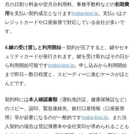
月の日割り料金や翌月分利用料、事務手数料などの
初期費
用
を支払い契約成立となります
inaba-box.jp
。支払いはク
レジットカードや口座振替で対応している会社が多いで
す。
4.鍵の受け渡しと利用開始
– 契約が完了すると、鍵やセキ
ュリティカードが発行されます。鍵を受け取ればその日か
ら利用開始可能です
inaba-box.jp
。申し込みから利用開始
まで即日～数日程度と、スピーディーに進むケースがほと
んどです。
契約時には
本人確認書類
（運転免許証、健康保険証など）
のコピー、認印、緊急連絡先、銀行口座情報（口座振替
用）等が必要になるのが一般的です
inaba-box.jp
。また法
人契約の場合は登記簿謄本や会社実印が求められることも