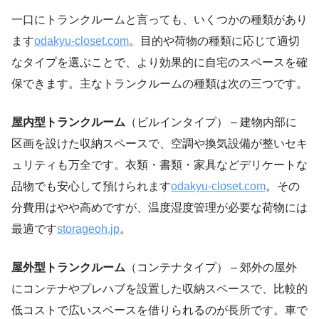
一口にトランクルームと言っても、いくつかの種類があり
ます
odakyu-closet.com
。目的や荷物の種類に応じて適切
なタイプを選ぶことで、より効果的に自宅のスペースを確
保できます。主なトランクルームの種類は次の三つです。
屋内型トランクルーム
（ビルインタイプ） – 建物内部に
区画を設けた収納スペースで、空調や換気設備が整いセキ
ュリティも万全です。衣類・書類・家具などデリケートな
品物でも安心して預けられます
odakyu-closet.com
。その
分費用はやや高めですが、温度湿度管理が必要な荷物には
最適です
storageoh.jp
。
屋外型トランクルーム
（コンテナタイプ） – 郊外の屋外
にコンテナやプレハブを設置した収納スペースで、比較的
低コストで広いスペースを借りられるのが長所です。車で