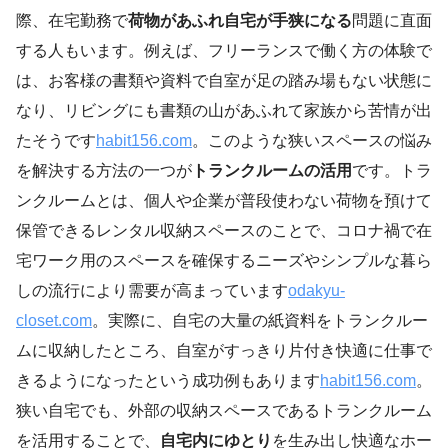
際、在宅勤務で
荷物があふれ自宅が手狭になる
問題に直面
する人もいます。例えば、フリーランスで働く方の体験で
は、お客様の書類や資料で自室が足の踏み場もない状態に
なり、リビングにも書類の山があふれて家族から苦情が出
たそうです
habit156.com
。このような狭いスペースの悩み
を解決する方法の一つが
トランクルームの活用
です。トラ
ンクルームとは、個人や企業が普段使わない荷物を預けて
保管できるレンタル収納スペースのことで、コロナ禍で在
宅ワーク用のスペースを確保するニーズやシンプルな暮ら
しの流行により需要が高まっています
odakyu-
closet.com
。実際に、自宅の大量の紙資料をトランクルー
ムに収納したところ、自室がすっきり片付き快適に仕事で
きるようになったという成功例もあります
habit156.com
。
狭い自宅でも、外部の収納スペースであるトランクルーム
を活用することで、
自宅内にゆとり
を生み出し快適なホー