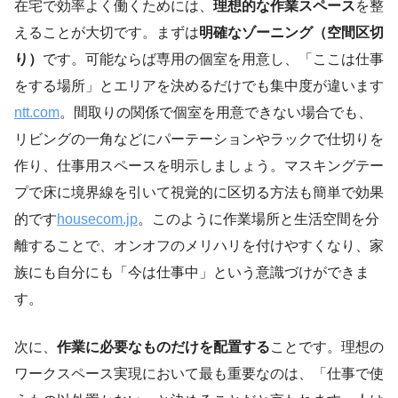
在宅で効率よく働くためには、
理想的な作業スペース
を整
えることが大切です。まずは
明確なゾーニング（空間区切
り）
です。可能ならば専用の個室を用意し、「ここは仕事
をする場所」とエリアを決めるだけでも集中度が違います
ntt.com
。間取りの関係で個室を用意できない場合でも、
リビングの一角などにパーテーションやラックで仕切りを
作り、仕事用スペースを明示しましょう。マスキングテー
プで床に境界線を引いて視覚的に区切る方法も簡単で効果
的です
housecom.jp
。このように作業場所と生活空間を分
離することで、オンオフのメリハリを付けやすくなり、家
族にも自分にも「今は仕事中」という意識づけができま
す。
次に、
作業に必要なものだけを配置する
ことです。理想の
ワークスペース実現において最も重要なのは、「仕事で使