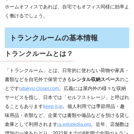
ホームオフィスであれば、自宅でもオフィス同様に効率よ
く働けるでしょう。
トランクルームの基本情報
トランクルームとは？
「トランクルーム」とは、日常的に使わない荷物や家具・
書類などを自宅外で保管できる
レンタル収納スペース
のこ
とです
odakyu-closet.com
。広義には屋内外の様々な収納
サービスを指し、日本では「セルフストレージ」と呼ばれ
ることもあります
keep-it.jp
。個人利用では季節用品・趣
味用品・衣類など、企業では書類や備品などを預ける貸し
倉庫として利用されます
ja.wikipedia.org
。近年、店舗数は
増加の一途をたどり、2021年までの8年間で全国のトラン