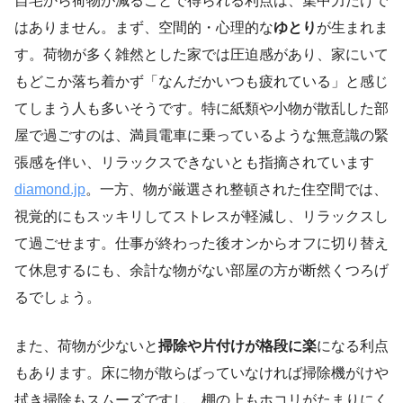
自宅から荷物が減ることで得られる利点は、集中力だけで
はありません。まず、空間的・心理的な
ゆとり
が生まれま
す。荷物が多く雑然とした家では圧迫感があり、家にいて
もどこか落ち着かず「なんだかいつも疲れている」と感じ
てしまう人も多いそうです。特に紙類や小物が散乱した部
屋で過ごすのは、満員電車に乗っているような無意識の緊
張感を伴い、リラックスできないとも指摘されています
diamond.jp
。一方、物が厳選され整頓された住空間では、
視覚的にもスッキリしてストレスが軽減し、リラックスし
て過ごせます。仕事が終わった後オンからオフに切り替え
て休息するにも、余計な物がない部屋の方が断然くつろげ
るでしょう。
また、荷物が少ないと
掃除や片付けが格段に楽
になる利点
もあります。床に物が散らばっていなければ掃除機がけや
拭き掃除もスムーズですし、棚の上もホコリがたまりにく