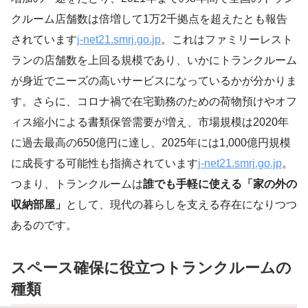
クルーム店舗数は倍増して1万2千拠点を超えたとも報告
されています
j-net21.smrj.go.jp
。これはファミリーレスト
ランの店舗数を上回る規模であり、いかにトランクルーム
が身近でニーズの高いサービスになっているかが分かりま
す。さらに、コロナ禍で在宅勤務のための荷物預けやオフ
ィス縮小による書類保管需要が増え、市場規模は2020年
に過去最高の650億円に達し、2025年には1,000億円規模
に成長する可能性も指摘されています
j-net21.smrj.go.jp
。
つまり、トランクルームは
誰でも手軽に使える「家の外の
収納部屋」
として、現代の暮らしを支える存在になりつつ
あるのです。
スペース確保に役立つトランクルームの
種類