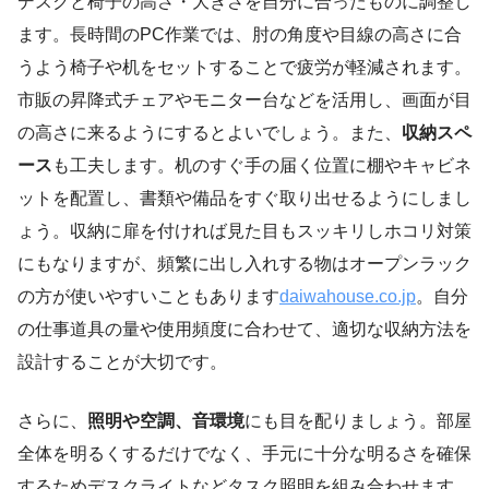
デスクと椅子の高さ・大きさを自分に合ったものに調整し
ます。長時間のPC作業では、肘の角度や目線の高さに合
うよう椅子や机をセットすることで疲労が軽減されます。
市販の昇降式チェアやモニター台などを活用し、画面が目
の高さに来るようにするとよいでしょう。また、
収納スペ
ース
も工夫します。机のすぐ手の届く位置に棚やキャビネ
ットを配置し、書類や備品をすぐ取り出せるようにしまし
ょう。収納に扉を付ければ見た目もスッキリしホコリ対策
にもなりますが、頻繁に出し入れする物はオープンラック
の方が使いやすいこともあります
daiwahouse.co.jp
。自分
の仕事道具の量や使用頻度に合わせて、適切な収納方法を
設計することが大切です。
さらに、
照明や空調、音環境
にも目を配りましょう。部屋
全体を明るくするだけでなく、手元に十分な明るさを確保
するためデスクライトなどタスク照明を組み合わせます。