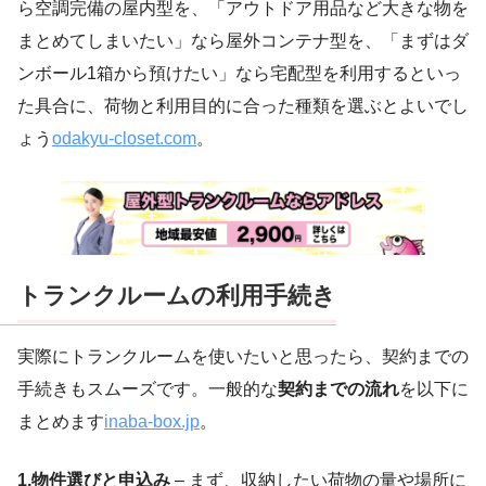
ら空調完備の屋内型を、「アウトドア用品など大きな物を
まとめてしまいたい」なら屋外コンテナ型を、「まずはダ
ンボール1箱から預けたい」なら宅配型を利用するといっ
た具合に、荷物と利用目的に合った種類を選ぶとよいでし
ょう
odakyu-closet.com
。
トランクルームの利用手続き
実際にトランクルームを使いたいと思ったら、契約までの
手続きもスムーズです。一般的な
契約までの流れ
を以下に
まとめます
inaba-box.jp
。
1.物件選びと申込み
– まず、収納したい荷物の量や場所に