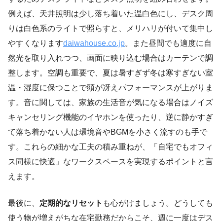
例えば、天井照明は少し落ち着いた温白色にし、デスク周
りは白色系のライトで照らすと、メリハリが付いて集中し
やすくなります
daiwahouse.co.jp
。また昼間でも適度に自
然光を取り入れつつ、画面に映り込む場合はカーテンで調
整します。空調も重要で、夏は暑すぎず冬は寒すぎない室
温・湿度に保つことで頭が冴えパフォーマンスが上がりま
す。音に関しては、家族の生活音が気になる場合はノイズ
キャンセリング機能のイヤホンを使ったり、逆に静かすぎ
て落ち着かない人は環境音やBGMを小さく流すのも手で
す。これらの細かな工夫の積み重ねが、「自宅でもオフィ
ス同様に快適」なワークスペースを実現するポイントと言
えます。
最後に、
定期的なリセット
も心がけましょう。どうしても
使う物が増えがちな在宅勤務だからこそ、週に一度はデス