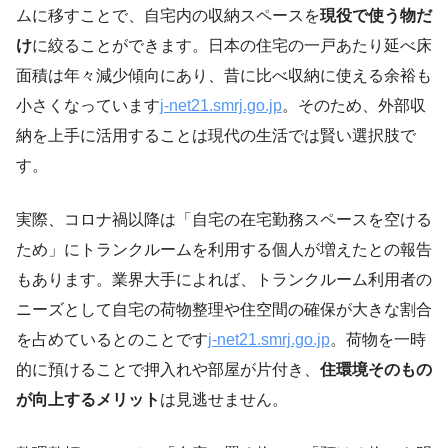
ムに移すことで、自宅内の収納スペースを
現役で使う物だ
け
に絞ることができます。日本の住宅の一戸あたり延べ床
面積は年々減少傾向にあり、昔に比べ収納に使える余裕も
小さくなっています
j-net21.smrj.go.jp
。そのため、外部収
納を上手に活用することは現代の生活では賢い選択肢で
す。
実際、コロナ禍以降は「自宅の在宅勤務スペースを空ける
ため」にトランクルームを利用する個人が増えたとの報告
もあります。業界大手によれば、トランクルーム利用者の
ニーズとして自宅の荷物整理や住空間の確保が大きな割合
を占めているとのことです
j-net21.smrj.go.jp
。荷物を一時
的に預けることで押入れや部屋が片付き、
住環境そのもの
が向上するメリット
は見逃せません。