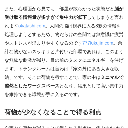
また、心理面から見ても、部屋が散らかった状態だと
脳が
受け取る情報量が多すぎて集中力が低下
してしまうと言わ
れます
okatashi.com
。人間の脳は視界に入る8割の情報を
処理しようとするため、物だらけの空間では無意識に疲労
やストレスが溜まりやすくなるのです
777fukujin.com
。余
計な物がないスッキリと片付いた部屋であれば、このよう
な無駄な刺激が減り、目の前のタスクにエネルギーを注げ
ます。トランクルームは言わば「家の外にある大きな収
納」です。そこに荷物を移すことで、家の中は
ミニマルで
整然としたワークスペース
となり、結果として高い集中力
を維持できる環境が手に入るのです。
荷物が少なくなることで得る利点