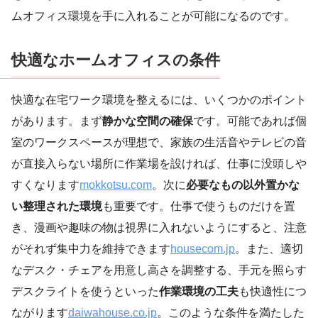
ムオフィス環境を手に入れることが可能になるのです。
快適なホームオフィスの条件
快適な在宅ワーク環境を整えるには、いくつかのポイント
があります。まず
静かな空間の確保
です。可能であれば個
室のワークスペースが理想で、家族の生活音やテレビの音
が直接入らない場所に作業場を設ければ、仕事に没頭しや
すくなります
mokkotsu.com
。次に
必要なもの以外置かな
い整理された環境
も重要です。仕事で使うものだけを置
き、漫画や趣味の物は視界に入れないようにすると、注意
がそれず集中力を維持できます
housecom.jp
。また、適切
なデスク・チェアを用意し高さを調整する、手元を照らす
デスクライトを使うといった
作業環境の工夫
も快適性につ
ながります
daiwahouse.co.jp
。このような条件を満たした