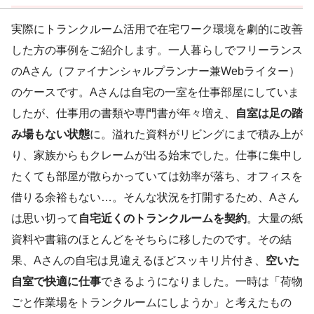
実際にトランクルーム活用で在宅ワーク環境を劇的に改善
した方の事例をご紹介します。一人暮らしでフリーランス
のAさん（ファイナンシャルプランナー兼Webライター）
のケースです。Aさんは自宅の一室を仕事部屋にしていま
したが、仕事用の書類や専門書が年々増え、
自室は足の踏
み場もない状態
に。溢れた資料がリビングにまで積み上が
り、家族からもクレームが出る始末でした。仕事に集中し
たくても部屋が散らかっていては効率が落ち、オフィスを
借りる余裕もない…。そんな状況を打開するため、Aさん
は思い切って
自宅近くのトランクルームを契約
。大量の紙
資料や書籍のほとんどをそちらに移したのです。その結
果、Aさんの自宅は見違えるほどスッキリ片付き、
空いた
自室で快適に仕事
できるようになりました。一時は「荷物
ごと作業場をトランクルームにしようか」と考えたもの