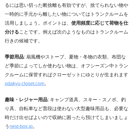
るには思い切った断捨離も有効ですが、捨てられない物や
一時的に手元から離したい物についてはトランクルームを
活用しましょう。ポイントは、
使用頻度に応じて荷物を仕
分ける
ことです。例えば次のようなものはトランクルーム
行きの候補です。
季節用品
: 扇風機やストーブ、夏物・冬物の衣類、布団な
ど季節によってしか使わない物は、オフシーズン中トラン
クルームに保管すればクローゼットにゆとりが生まれます
odakyu-closet.com
。
趣味・レジャー用品
: キャンプ道具、スキー・スノボ、釣
り具、自転車など普段は使わない大型趣味用品も、必要な
時だけ出せばよいので収納に困ったら預けてしまいましょ
う
nest-box.jp
。