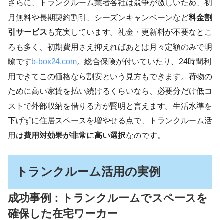
さらに、トランクルーム業者各社は競争が激しいため、初
月無料や長期契約割引、シーズンキャンペーンなど
料金割
引サービス
も充実しています。礼金・更新料が不要なとこ
ろも多く、初期費用さえ抑えればあとは月々定額のみで明
瞭です
b-box24.com
。総合保険が付いていたり、24時間利
用できてこの価格なら割安という見方もできます。荷物の
ために高い家賃を払い続けるくらいなら、必要分だけ低コ
ストで外部収納を借りる方が賢明と言えます。生活水準を
下げずに住居スペースを増やせる点で、トランクルーム活
用は
費用対効果が非常に高い選択
なのです。
トランクルーム活用の実例
成功事例：トランクルームでスペースを
確保した在宅ワーカー