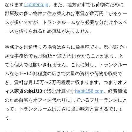
なります
r-contena.jp
。また、地方都市でも荷物のために
部屋数の多い物件に住み替えれば家賃が数万円上がるケー
スが多いですが、トランクルームなら必要な分だけ小スペ
ースを借りられるため無駄がありません。
事務所を別途借りる場合はさらに負担増です。都心部で小
さな事務所でも月額15〜20万円はかかることがあり、と
ても個人では賄いきれません。これに対し、トランクルー
ムなら1〜1.5帖程度の広さで大量の資料や荷物を収納で
き、賃料は月1.5万〜2万円程度に収まります。つまり
オフ
ィス家賃の約1/10
で済む計算です
habit156.com
。経費節減
のため自宅をオフィス代わりにしているフリーランスにと
って、トランクルームはまさに強い味方と言えるでしょ
う。