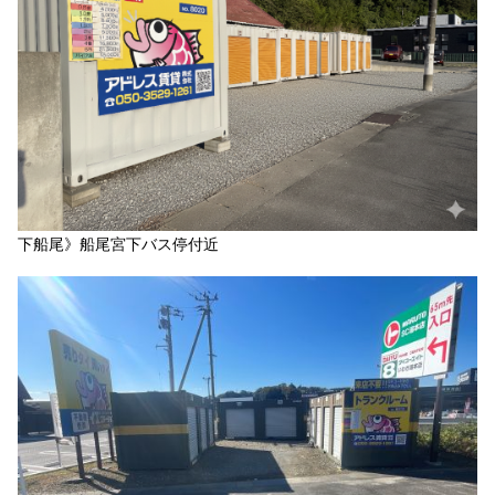
下船尾》船尾宮下バス停付近