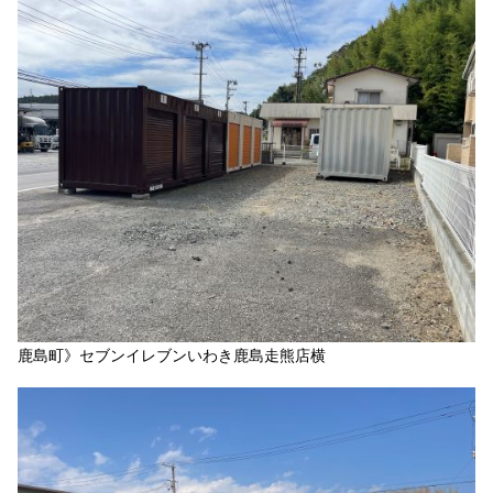
鹿島町》セブンイレブンいわき鹿島走熊店横