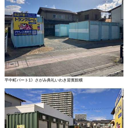
平中町パート1》さがみ典礼いわき迎賓館横