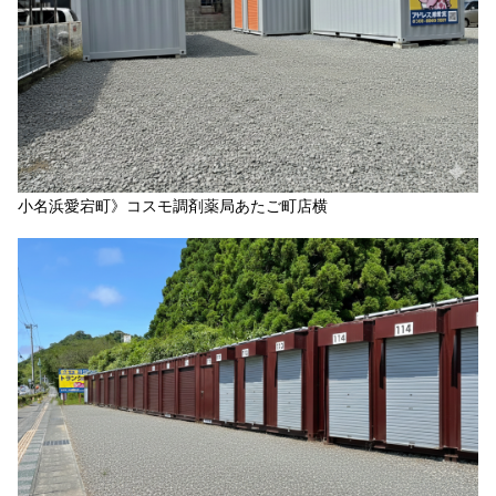
小名浜愛宕町》コスモ調剤薬局あたご町店横