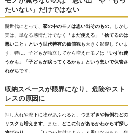
モノが減らないのは「思い出」や「もっ
たいない」だけではない
親世代にとって、
家の中のモノは思い出そのもの
。しかし
実は、単なる感情だけでなく
「まだ使える」「捨てるのは
悪いこと」という世代特有の価値観
も大きく影響していま
す。特に、子どもが独立してから増えたモノは「
いずれ使
うかも」「子どもが戻ってくるかも」という想いで保管さ
れがち
です。
収納スペースが限界になり、危険やスト
レスの原因に
押し入れや廊下に物があふれると、
つまずきや転倒などの
リスクも増えます
。また、
どこに何があるかわからず探し
物ばかり
――。「いつか片付けよう」と思いながらも、
年