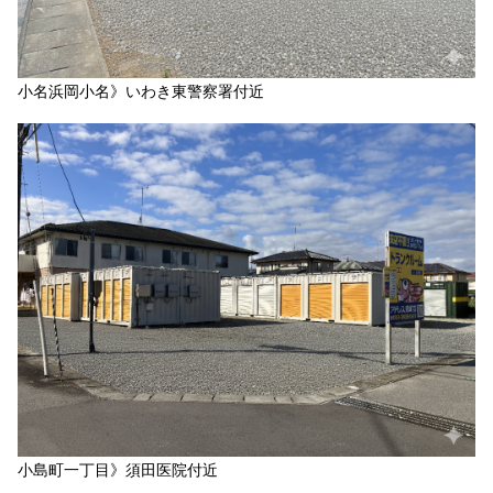
小名浜岡小名》いわき東警察署付近
小島町一丁目》須田医院付近