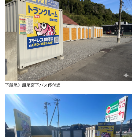
下船尾》船尾宮下バス停付近