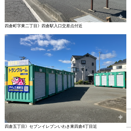
四倉町字東二丁目》四倉駅入口交差点付近
四倉五丁目》セブンイレブンいわき東四倉4丁目近