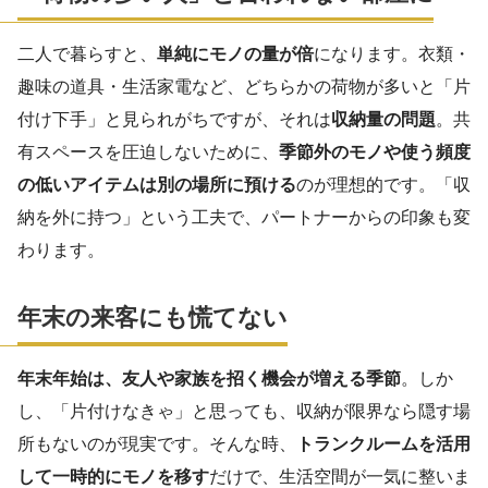
二人で暮らすと、
単純にモノの量が倍
になります。衣類・
趣味の道具・生活家電など、どちらかの荷物が多いと「片
付け下手」と見られがちですが、それは
収納量の問題
。共
有スペースを圧迫しないために、
季節外のモノや使う頻度
の低いアイテムは別の場所に預ける
のが理想的です。「収
納を外に持つ」という工夫で、パートナーからの印象も変
わります。
年末の来客にも慌てない
年末年始は、友人や家族を招く機会が増える季節
。しか
し、「片付けなきゃ」と思っても、収納が限界なら隠す場
所もないのが現実です。そんな時、
トランクルームを活用
して一時的にモノを移す
だけで、生活空間が一気に整いま