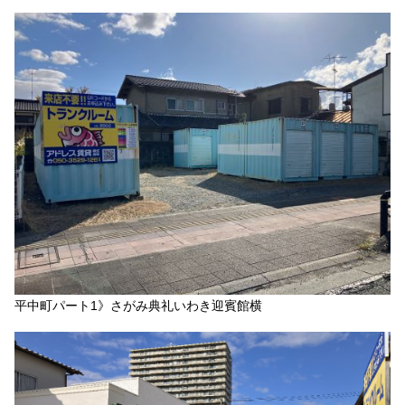
平中町パート1》さがみ典礼いわき迎賓館横