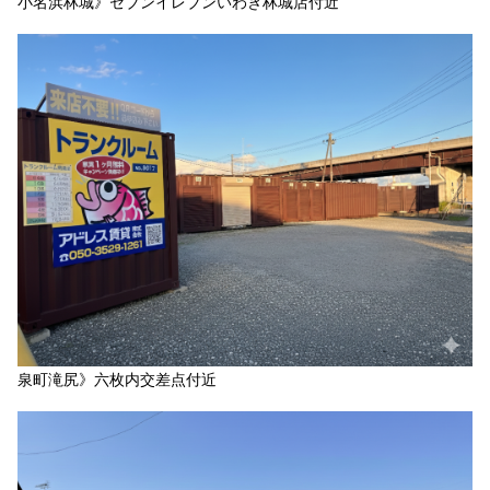
小名浜林城》セブンイレブンいわき林城店付近
泉町滝尻》六枚内交差点付近