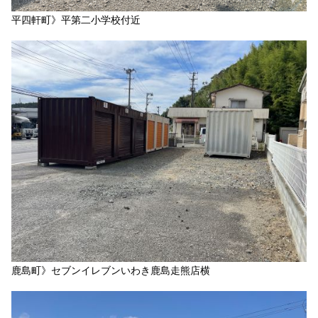
平四軒町》平第二小学校付近
鹿島町》セブンイレブンいわき鹿島走熊店横