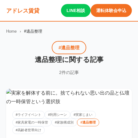
アドレス賃貸
LINE相談
運転体験会申込
Home
›
#遺品整理
#遺品整理
遺品整理に関する記事
2件の記事
#ライフイベント
#利用シーン
#実家じまい
#家具家電の一時保管
#家族構成別
#遺品整理
#高齢者世帯向け