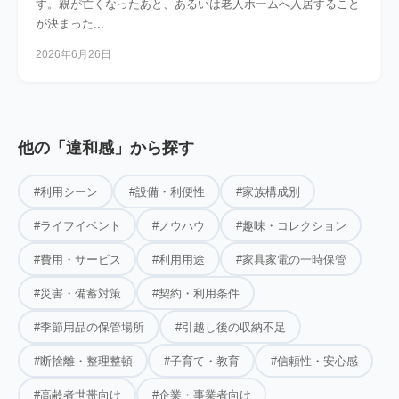
す。親が亡くなったあと、あるいは老人ホームへ入居すること
が決まった...
2026年6月26日
他の「違和感」から探す
#利用シーン
#設備・利便性
#家族構成別
#ライフイベント
#ノウハウ
#趣味・コレクション
#費用・サービス
#利用用途
#家具家電の一時保管
#災害・備蓄対策
#契約・利用条件
#季節用品の保管場所
#引越し後の収納不足
#断捨離・整理整頓
#子育て・教育
#信頼性・安心感
#高齢者世帯向け
#企業・事業者向け