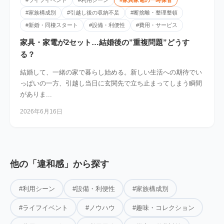
#ライフイベント
#利用シーン
#家具家電の一時保管
#家族構成別
#引越し後の収納不足
#断捨離・整理整頓
#新婚・同棲スタート
#設備・利便性
#費用・サービス
家具・家電が2セット…結婚後の”重複問題”どうす
る？
結婚して、一緒の家で暮らし始める。新しい生活への期待でい
っぱいの一方、引越し当日に玄関先で立ち止まってしまう瞬間
がありま...
2026年6月16日
他の「違和感」から探す
#利用シーン
#設備・利便性
#家族構成別
#ライフイベント
#ノウハウ
#趣味・コレクション