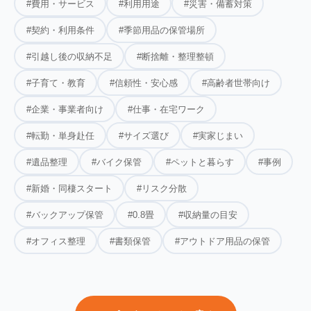
#費用・サービス
#利用用途
#災害・備蓄対策
#契約・利用条件
#季節用品の保管場所
#引越し後の収納不足
#断捨離・整理整頓
#子育て・教育
#信頼性・安心感
#高齢者世帯向け
#企業・事業者向け
#仕事・在宅ワーク
#転勤・単身赴任
#サイズ選び
#実家じまい
#遺品整理
#バイク保管
#ペットと暮らす
#事例
#新婚・同棲スタート
#リスク分散
#バックアップ保管
#0.8畳
#収納量の目安
#オフィス整理
#書類保管
#アウトドア用品の保管