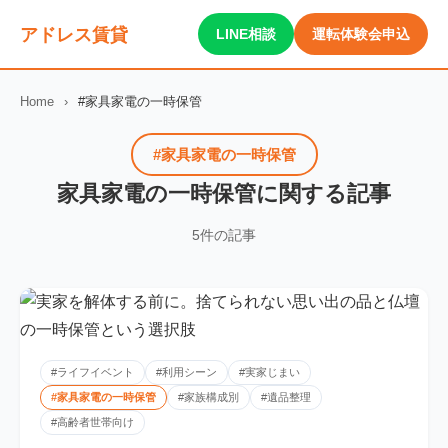
アドレス賃貸
LINE相談
運転体験会申込
Home
›
#家具家電の一時保管
#家具家電の一時保管
家具家電の一時保管に関する記事
5件の記事
#ライフイベント
#利用シーン
#実家じまい
#家具家電の一時保管
#家族構成別
#遺品整理
#高齢者世帯向け