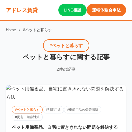
アドレス賃貸
LINE相談
運転体験会申込
Home
›
#ペットと暮らす
#ペットと暮らす
ペットと暮らすに関する記事
2件の記事
#ペットと暮らす
#利用用途
#季節用品の保管場所
#災害・備蓄対策
ペット用備蓄品、自宅に置ききれない問題を解決する