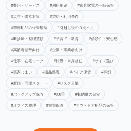
#費用・サービス
#利用用途
#家具家電の一時保管
#災害・備蓄対策
#契約・利用条件
#季節用品の保管場所
#引越し後の収納不足
#断捨離・整理整頓
#子育て・教育
#信頼性・安心感
#高齢者世帯向け
#企業・事業者向け
#仕事・在宅ワーク
#転勤・単身赴任
#サイズ選び
#実家じまい
#遺品整理
#バイク保管
#事例
#新婚・同棲スタート
#リスク分散
#バックアップ保管
#0.8畳
#収納量の目安
#オフィス整理
#書類保管
#アウトドア用品の保管